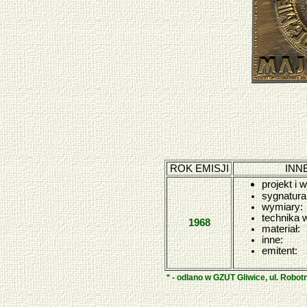
ROK EMISJI
INN
projekt i 
sygnatura
wymiary:
technika 
1968
materiał:
inne:
emitent:
* - odlano w GZUT Gliwice, ul. Robot