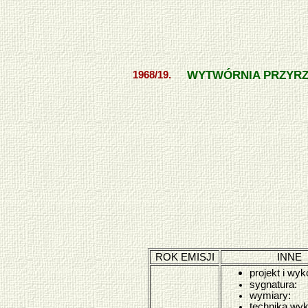
WYTWÓRNIA PRZYR
1968/19.
ROK EMISJI
INNE
projekt i wyk
sygnatura:
wymiary:
technika wyk