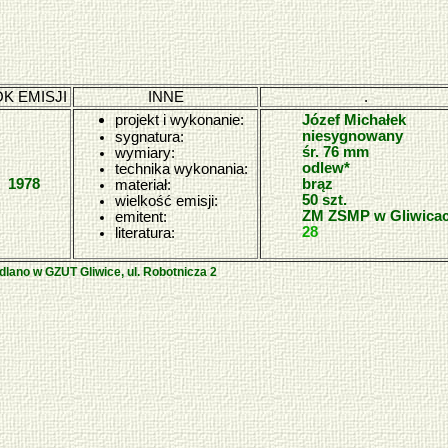
K EMISJI
INNE
.
projekt i wykonanie:
Józef Michałek
niesygnowany
sygnatura:
śr. 76 mm
wymiary:
odlew*
technika wykonania:
1978
brąz
materiał:
50 szt.
wielkość emisji:
ZM ZSMP w Gliwica
emitent:
28
literatura:
odlano w GZUT Gliwice, ul. Robotnicza 2