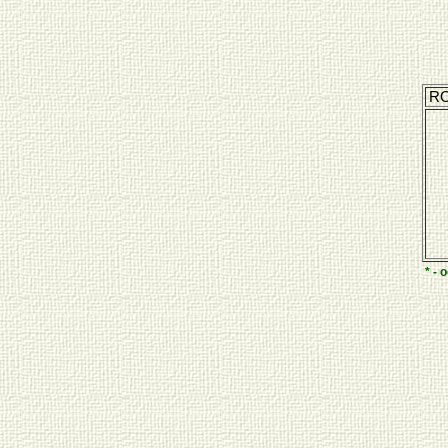
RO
* - 