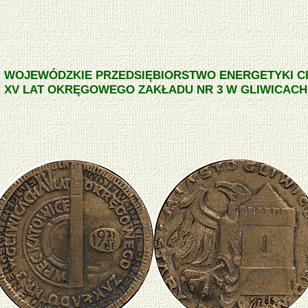
WOJEWÓDZKIE PRZEDSIĘBIORSTWO ENERGETYKI C
XV LAT OKRĘGOWEGO ZAKŁADU NR 3 W GLIWICACH