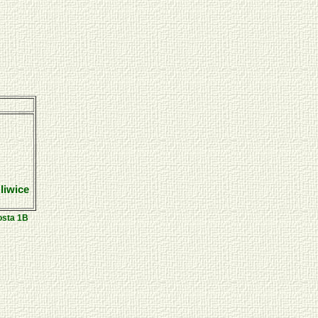
liwice
osta 1B