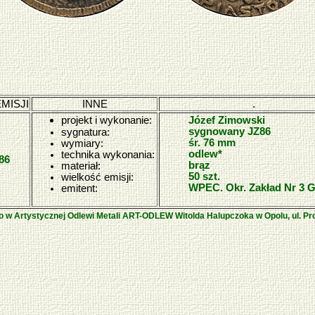
MISJI
INNE
.
projekt i wykonanie:
Józef Zimowski
sygnowany JZ86
sygnatura:
śr. 76 mm
wymiary:
odlew*
technika wykonania:
86
brąz
materiał:
50 szt.
wielkość emisji:
WPEC. Okr. Zakład Nr 3 G
emitent:
no w Artystycznej Odlewi Metali ART-ODLEW Witolda Halupczoka w Opolu, ul. Pr