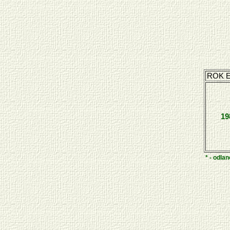
ROK E
19
* - odla