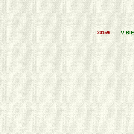
V BI
2015/6.