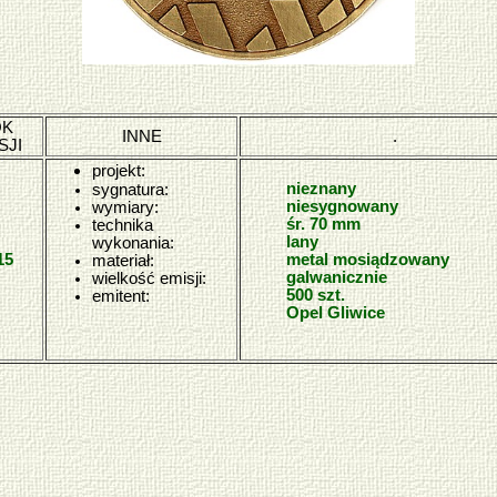
OK
INNE
.
SJI
projekt:
nieznany
sygnatura:
niesygnowany
wymiary:
śr. 70 mm
technika
lany
wykonania:
15
metal mosiądzowany
materiał:
galwanicznie
wielkość emisji:
500 szt.
emitent:
Opel Gliwice