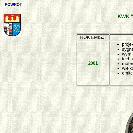
POWRÓT
KWK "
ROK EMISJI
proje
sygna
wymi
techn
2001
mater
wielk
emite