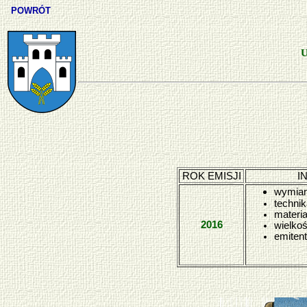
POWRÓT
U
ROK EMISJI
I
wymiar
techni
materia
2016
wielkoś
emitent