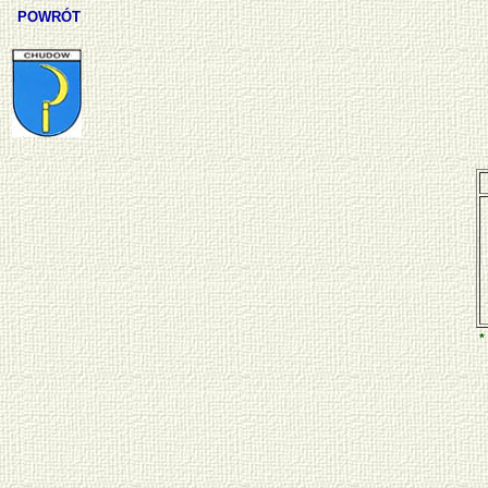
POWRÓT
*