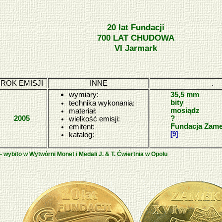
20 lat Fundacji
700 LAT CHUDOWA
VI Jarmark
ROK EMISJI
INNE
.
wymiary:
35,5 mm
bity
technika wykonania:
mosiądz
materiał:
2005
?
wielkość emisji:
Fundacja Zam
emitent:
[9]
katalog:
 - wybito w Wytwórni Monet i Medali J. & T. Ćwiertnia w Opolu