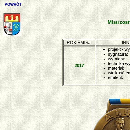
POWRÓT
Mistrzos
ROK EMISJI
INN
projekt - w
sygnatura:
wymiary:
technika w
2017
materiał:
wielkość em
emitent: