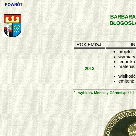
POWRÓT
BARBARA 
BŁOGOSŁAW
ROK EMISJI
I
projekt 
wymiary
technika
materiał:
2013
wielkość 
emitent:
* - wybito w Mennicy Górnośląskiej