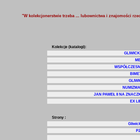
"W kolekcjonerstwie trzeba ... lubownictwa i znajomości rzecz
Kolekcje (katalogi):
GLIWICK
ME
WSPÓŁCZESN
BIME
GLIWI
NUMIZMA
JAN PAWEŁ II NA ZNACZ
EX L
Strony :
Gliwic
PZ